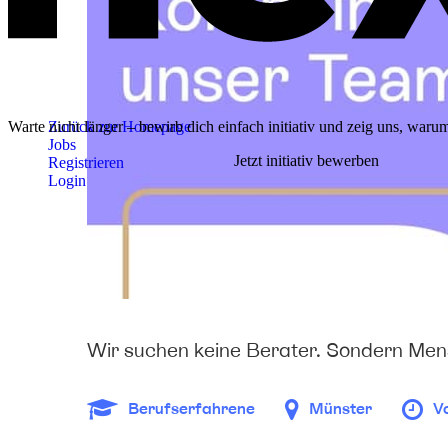
Warte nicht länger – bewirb dich einfach initiativ und zeig uns, warum
Zurück zur Homepage
Jobs
Jetzt initiativ bewerben
Registrieren
Login
Wir suchen keine Berater. Sondern Men
Berufserfahrene
Münster
Vo