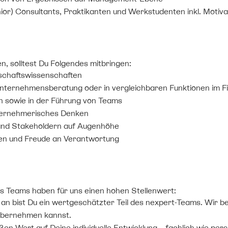
nior) Consultants, Praktikanten und Werkstudenten inkl. Motiv
 solltest Du Folgendes mitbringen:
tschaftswissenschaften
Unternehmensberatung oder in vergleichbaren Funktionen im F
en sowie in der Führung von Teams
nternehmerisches Denken
und Stakeholdern auf Augenhöhe
n und Freude an Verantwortung
s Teams haben für uns einen hohen Stellenwert:
n bist Du ein wertgeschätzter Teil des nexpert-Teams. Wir be
übernehmen kannst.
en Wert auf Deine individuelle Entwicklung – fachlich wie persö