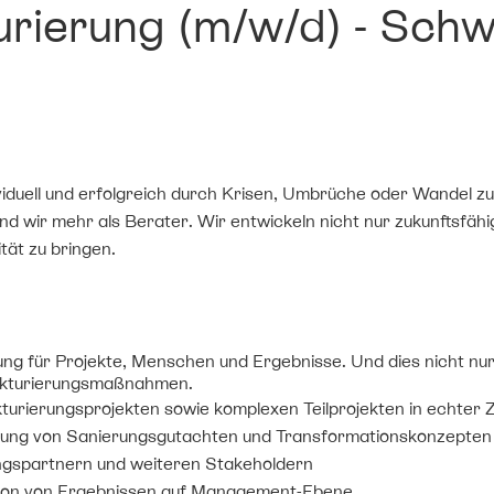
rierung (m/w/d) - Schw
ividuell und erfolgreich durch Krisen, Umbrüche oder Wandel z
d wir mehr als Berater. Wir entwickeln nicht nur zukunftsfä
tät zu bringen.
g für Projekte, Menschen und Ergebnisse. Und dies nicht nur
rukturierungsmaßnahmen.
kturierungsprojekten sowie komplexen Teilprojekten in echte
tellung von Sanierungsgutachten und Transformationskonzepten
ungspartnern und weiteren Stakeholdern
ion von Ergebnissen auf Management-Ebene